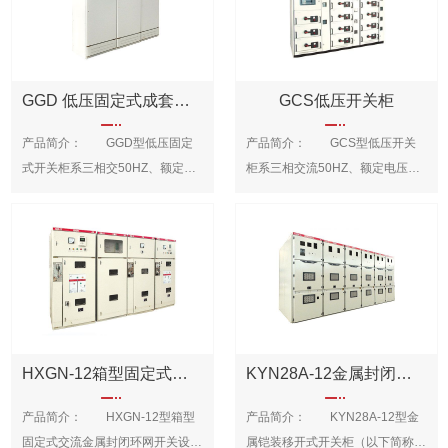
SCB10三相干式变压器精密的过
散热效果好、绝缘条件高、运行可
系列弹操作机构，根据用户需要也
温、潮湿的天气。 2、结构紧
程控制保证线圈无气孔、空穴。
靠，空载损耗、空载电流分别比
可采用ZN28-10、ZN73等整体式
凑，容量大:集计量、控制、配
SCB10三相干式变压器低压线圈
S9型10KV配电变压器平均降低
断路器，隔离开关采用GN30-10
电、补尝于一体，能以较小的空间
采用箔式结构，有效地解决了低电
30%、30%左右，油浸自冷、户
旋转式隔离开关、GN22-10大电
容纳较多的功能单元，是室外杆式
GGD 低压固定式成套开关设备
GCS低压开关柜
压、大电流线圈采用线绕型式的安
外使用，被广泛应用于城乡输、配
流隔离开关和GN30-10旋转式大
变压器供配电的理想装置。
产品简介： GGD型低压固定
产品简介： GCS型低压开关
匝不平衡问题，同时箔式线圈不存
电网及工厂、矿山、水利等场
电流隔离开关系列。 主要技术
3、安全系数高:采用独立回路接地
式开关柜系三相交50HZ、额定电
柜系三相交流50HZ、额定电压为
在轴向匝数和轴向绕制螺旋角，有
所。 功能与特点： 1、采
参数： 使用环境： 1、环
系统，专门设置的地排贯穿整个装
压为400V、额定电流为3150A及
400V(660 V)、额定电流为4000A
效地消除了短路时变压器的轴向
用新型绝缘结构、材料和工艺，性
境温度 : 上限+40°，下
置，箱体、门、电器元件外壳、操
以下的供电系统中，作为动力、照
及以下的发电、供电系统中,可供
力，保证了线圈内的电流密度可以
能比S9系列空载损耗平均降低
限-25°C; 2、海拔高度不超过
作手柄均可靠接地 主要技术参
明及配电设备的电能转换、分配与
配电、电动机等电器设施的集中控
根据高压线圈负荷分布自由地沿轴
30%，是新一代的节能降耗产
1000m; 3、空气相对温度：日
数： 1、符合标准: IEC439.1-
控制之用。 GGD交流新型低
制、电抗器限流、无功功率补偿使
向调整，减少了低压突发短路时的
品; 2、卷绕铁芯结构减少了迭
平均值不大于95%，月平均值不
1985 GB7251.1-1997 2、防
压配电柜，具有分断能力高、动热
用的低压配电装置,使用于发电
径向力。绕制后的线圈端部采用树
片式铁芯的接缝气隙，提高了导磁
大于90%；饱和蒸气压：日平均
护等级: IP30 3、额定绝缘电
稳定性能好、电气方案灵活、组合
厂、石油化工、冶金、织、高层建
脂密封固化，避免了各种异物和潮
性能，使空载损耗，噪声明显下
值不大于2.2x103Mpa; 月平均值
压: AC660V 4、额定工作电
方便、系列性好、实用性强，结构
筑供电等行业,在大型发电厂石油
气的进入。 应用范围： 产
降; 3、高低压绕组均采用无氧
不大于1.8x103Mpa 4、地震
压: AC380( AC660 ) 5、额定
新颖、防护等级高的特点。
化工等自动化程度较高的场所,开
品的承受热冲击能力强、过负载能
铜线绕帛并采用新型绝缘结构和坚
烈度不超过8度; 5、没有火
工作频率:50Hz 6、额定电流 :
HXGN-12箱型固定式交流金属开关设备
KYN28A-12金属封闭铠装抽出式开关设备
GGD型低压配电柜符合
关柜留有与计算机接口,以便集中
力大、难燃、防火性能高、对湿
固件，抗短路能力强; 4、全密
灾、爆炸危险、严重污秽、化学腐
<2000 7、主母排额定短时耐
产品简介： HXGN-12型箱型
产品简介： KYN28A-12型金
GB/T7251、IEC60439等标准的
控制。 本开关柜符合
度，灰尘不敏感等优势，造就了其
封油箱使变压器油与空气隔绝，减
蚀及剧烈振动的场所在使用环境不
受电流 : 有效值( KA/1S ) :30 50，
固定式交流金属封闭环网开关设备
属铠装移开式开关柜（以下简称开
要求，并已通过“3C”认证。主要技
GB/T7251、IEC60439等标准的
广泛的适应性。适宜用于防火要求
缓了变压器油的老化，提高了产品
能完全满足上述条件时。产品也可
峰值( KA/0.1S ) :63 105 8、