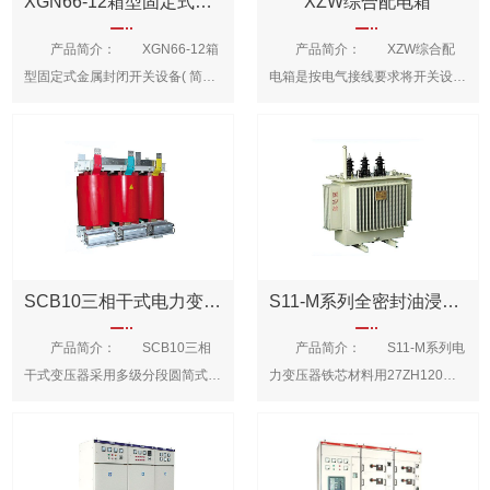
XGN66-12箱型固定式金属封闭开关设备
XZW综合配电箱
产品简介： XGN66-12箱
产品简介： XZW综合配
型固定式金属封闭开关设备( 简称
电箱是按电气接线要求将开关设
开关柜)用于12kV及以下三相交流
备、测量仪表、保护电器和辅助设
50Hz系统中作为接受与分配电能
备组装在封闭或半封闭金属柜中或
之用，特别适合于频繁操作的场
屏幅上，构成低压配电装置。
合，其母线系统为单母线(并可派
性能参数配电箱的用途:便于管
生出单母线带旁路和双母线结
理，当发生电路故障时有利于检
构)。 XGN66-12高压开关柜
修。配电箱和配电柜、配电盘、配
本开关柜复合国家标准
电凭等，是集中安装开关、仪表等
GB3906<<3-35kv交流金属封闭开
设备的成套装置。 配电箱的用
SCB10三相干式电力变压器
S11-M系列全密封油浸式电力变压器
关设备>>及国际标注恩IEC298的
途: 方便停、送电，起到计量和判
产品简介： SCB10三相
产品简介： S11-M系列电
要求，并且有完善的“五防”闭锁功
断停、送电的作用 结构特
干式变压器采用多级分段圆简式结
力变压器铁芯材料用27ZH120高
能。 XGN66-12高压开关柜本
点： 1、设计新颖、结构独特:
构，有较强的承受过电压能力和很
导磁硅钢片、45全斜接或卷绕
开关柜的主开关采用ZN28A-10系
箱体上下均有散热孔，能自下而上
低的局部放电水平。线圈装模经真
式、阶梯形结构，导磁性能好;线
列真空断路器及SN10-10型少油
形成一个自然通风道，散热效果
空干燥后浇注，整个浇注及固化过
网采用圆简式和新型螺旋式，电气
断路器配用CD10系列及CD17 系
好;户外型箱体采用2mm不锈钢焊
程按照预编的工艺曲线完成，
强度高;油箱采用全密封波纹式，
列电磁和CT8系列及 CT17/CT19
接而成，能承受广东雷雨多、高