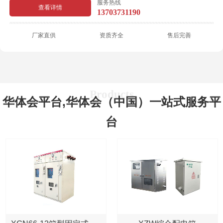
服务热线
查看详情
13703731190
便、体积小、占地少、造价低、施工快、可靠性高、美观等一系列优点，被广
泛用于城网改造，以及高层楼寓、住宅小区、工业园区、商业中心、空港、车
厂家直供
资质齐全
售后完善
站码头、学校、厂矿企业等场合。 使用环境： 1、海拔不超过
2000mm 2、环境温度 :-25C~+25C; 3、空气相对湿度不超过95%
(20C时); 4、日温差小于25C; 5、户外风速不超过35m/s ; 6、地面
倾斜度不大于3°;主要技术参数：结构与安装尺寸：
华体会平台,华体会（中国）一站式服务平
台