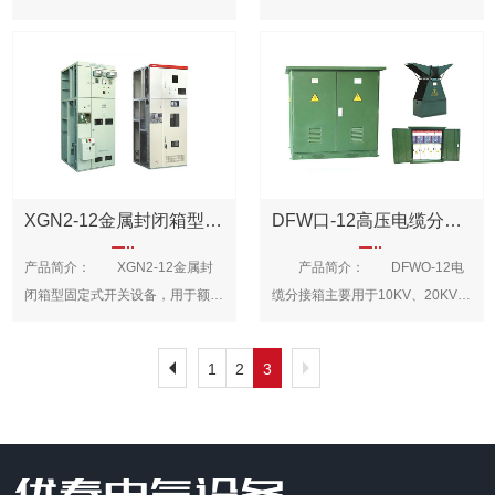
产品适用于10KV 50HZ三相交流
关柜）系三相交流50Hz的户内成
术参数：结构与安装尺寸：
要求，并通过“3C”认证。结构特
高，负荷波动大以及污秽潮湿的恶
寿命: 5、外形美观、性能优
采取抗湿热、防腐蚀等技术手段来
工频耐压1分钟(V) : 2500 9、
配电系统，在开关站对各分支线进
套配电装置，用于接受和分配
点： 1、架采用8MF型开口型
劣环境中。如:适用于高层建筑、
良、免维护 ;
适应特殊的环境 外形尺寸(宽x
分断能力( KA) : 30 50 10、外
行控制，起分配和开闭作用。广泛
3~10千伏的网络电能并对电路实
钢，主构架上安装模数为
商业中心、机场、隧道、化工厂、
深x高) mm
形尺寸( mm ) : 根据配电方案，按
用于环网供电和终端供电，以及箱
行控制保护及监测。本开关柜能满
E=20mm和100mm的9.2mm的安
核电站、船舶等重要场所。
800*1000*2200(1250A以下)
实际需要而定 使用环境：
式变电站等。柜体分隔成母线室和
足GB3096、DL404、IEC-298等
装孔，使得框架组装灵活方便
1、海拔不超过2000mm 2、
开关室。柜体为组装式结构，稳固
标准要求，并具有防止误操作断路
2、开关柜的各功能室相互隔离，
周围空气温度不高于 +40°C,不低
可靠。主要技术参数：使用环
器，防止带负荷推拉手车，防止带
其隔室分为功能单元室、母线室和
于-5°C，24小时平均温度不高于
境： 1.环境温度：高温度
电关合接地开关，防止接地开关在
电缆室。各室的作用相对独
XGN2-12金属封闭箱型固定式开关设备
DFW口-12高压电缆分支箱
+35°C 3、空气清洁,在高温度
+40C；底温度-15C 2.相对湿
接地位置送电和防止误入带电间隔
立。 3、水平母线采用柜后平
为+40°C时，其相对湿度不得超过
产品简介： XGN2-12金属封
产品简介： DFWO-12电
度：日平均值不大于95%；月平
即简称的“五防”。它即能配用VDS
置式排列方式，以增强母线抗电动
50%，在较低温度时，允许有较
闭箱型固定式开关设备，用于额定
缆分接箱主要用于10KV、20KV、
均值不大于90% 3.海拔高度：
或VS1真空断路器，也可配置进口
力的能力，是使主电路具备高短路
大的相对湿度 4、设备应安装
电压为3.6~12kV、三相交流
35KV电缆系统的电缆节点处，用
不高于1000m 4.地震强度不超
的VM1、VD4真空断路器。该装
强度能力的基本措施。 4、电
在无剧烈震动、冲击化学腐蚀的地
50Hz，额定电路630~3150A的电
以分配电能，其联接方式简单方
过8度 5.饱和蒸汽压：日平均
置主要用于发电厂、中小型发电机
缆隔室的设计使电缆上、下进出均
方。 5、设备安装时与垂直面
1
2
3
力，系统中作为接受与分配电能之
便、具有全绝缘、全密封、耐腐
值不大于2.2x10-3Mp；月平均值
组送电、工矿企事业配电以及电力
十分方便。 5、抽屉高度的模
的倾斜度不超过5°。地震烈度不超
用，特别适用于频繁操作的场合，
蚀、免维护、安全可靠等特点，环
不大于1.8x10-3Mpa 6.没有火
系统的二次变电所的变电、送电及
数为160mm抽改变仅在高度尺寸
过8度。 使用说明： 配电
其母线系统为单母线、可派生处单
境适应能力强，广泛适用于城市工
灾、爆炸危险、严重污浊、化学腐
大型高压电动机的启动实行控制保
上变化，其宽度、深度尺寸不变。
箱是按电气接线要求将开关设备、
母线带旁路和双母线系统。 本
业园区、住宅小区、商业中心、矿
蚀及剧烈震动的场所
护、监测之用。主要技术参数：外
相同功能单元的抽屉具有良好
测量仪表、保护电器和辅助设备组
开柜符合国家标准GB3906《3-
区和一些大型企业等场合的配电网
部尺寸图：
的 互换性。单元回路额定电流