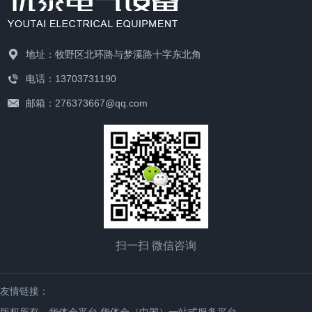
装在封闭或半封闭金属柜中或屏幅
35kV交流金属封闭开关设备》及
络，特别适用于城市电网改造工
400A及以下。 6、抽屉面板具
上，构成低压配电装置。正常运行
国际标准IEC298的要求，并且具
程，可大大节省设备和电缆的投
有分、合、试验、抽出等位置的明
时可借助手动或自动开关接通或分
有完善的防误操作功能。 本开
资，提高供电的可靠性。 主要
显标志。抽屉单元设有机械联锁装
断电路。故障或不正常运行时借助
地址：牧野区北环路与梦溪路十字东北角
关柜的主开关采用ZN28A-12系
技术参数： 使用环境：
置。1抽屉单元为主体,同时具有抽
保护电器切断电路或报警。借测量
电话：13703731190
列、ZN28-12系列和ZNo-
1、海拔高度：不超过1000m；(
出式和固定性,可以混合组合,任意
仪表可显示运行中的各种参数，还
12(VH1)等真空断路器，隔离开关
如有特殊要求可在订货时注
邮箱：276373667@qq.com
使用。 7、柜体的防护等级为
可对某些电气参数进行调整，对偏
采用GN30-12旋转式隔离开关、
明） 2、环境温
IP30IP40,还可以按用户需要选用
离正常工作状态进行提示或发出信
GN22-10大电流隔离开关和
度：-25°C~+40°C 3、相对温
主要技术参数：结构与安装尺寸：
号。常用于各发、配、变电所
GN30-10旋转式大电流隔离开关
度：日平均值不大于95%，月平
中。 (1)施工用电配电系统应
系列产品。主要技术参数：结构与
均值不大于90%; 4、抗震能
设置总配电箱、分配电箱、开关
安装尺寸：
力：8度 5、无火灾、爆炸危
箱，并11]按照“总-分-开”顺序作分
险、严重污染、化学腐蚀及剧烈震
级设置，并形成“三级配电”模
动的场所. 结构与安装尺寸：
式。 (2)施工用配电系统各配
电箱、开关箱的安装位置要合理。
扫一扫 微信咨询
总配电箱要尽量靠近变压器或外电
源处，以便电源的引入。分配电箱
友情链接：
应尽量安装在用电设备或负荷相对
版权所有 华体会平台,华体会（中国）一站式服务平台