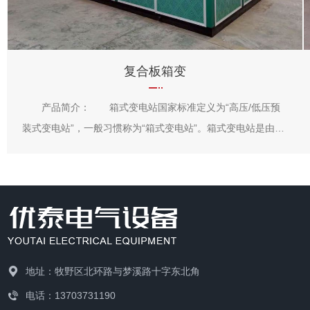
复合板箱变
产品简介： 箱式变电站国家标准定义为“高压/低压预
装式变电站”，一般习惯称为“箱式变电站”。箱式变电站是由高
压开关设备、电力变压器和低压开关设备三部分组合在一起而
构成的配电装置。因其比土建变电站使用灵活方便、体积小、
占地少、造价低、施工快、可靠性高、美观等一系列优点，被
广泛用于城网改造，以及高层楼寓、住宅小区、工业园区、商
业中心、空港、车站码头、学校、厂矿企业等场合。 使用
环境： 1、海拔不超过2000mm 2、环境温度
地址：牧野区北环路与梦溪路十字东北角
:-25C~+25C; 3、空气相对湿度不超过95% (20C时);
4、日温差小于25C; 5、户外风速不超过35m/s ; 6、地
电话：13703731190