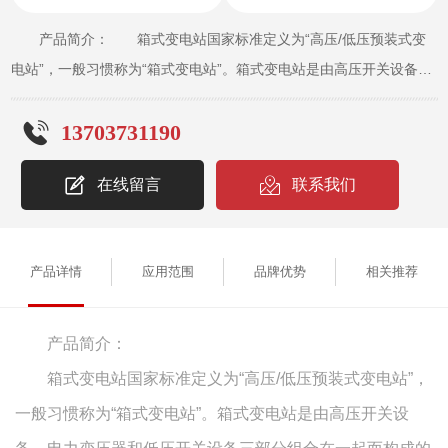
产品简介： 箱式变电站国家标准定义为“高压/低压预装式变
电站”，一般习惯称为“箱式变电站”。箱式变电站是由高压开关设备、
电力变压器和低压开关设备三部分组合在一起而构成的配电装置。因
13703731190
其比土建变电站使用灵活方便、体积小、占地少、造价低、施工快、
可靠性高、美观等一系列优点，被广泛用于城网改造，以及高层楼
在线留言
联系我们
寓、住宅小区、工业园区、商业中心、空港、车站码头、学校、厂矿
企业等场合。 使用环境： 1、海拔不超过2000mm 2、环
境温度 :-25C~+25C; 3、空气相对湿度不超过95% (20C时);
产品详情
应用范围
品牌优势
相关推荐
4、日温差小于25C; 5、户外风速不超过35m/s ; 6、地面倾斜
度不大于3°;主要技术参数：结构与安装尺寸：
产品简介：
箱式变电站国家标准定义为“高压/低压预装式变电站”，
一般习惯称为“箱式变电站”。箱式变电站是由高压开关设