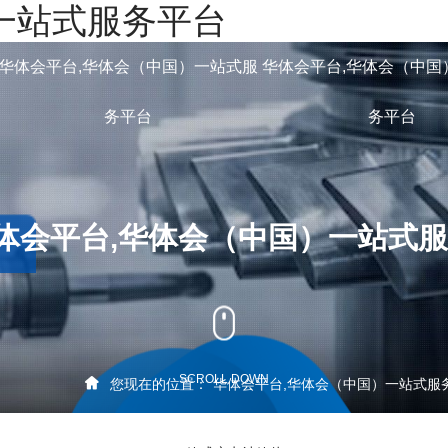
一站式服务平台
华体会平台,华体会（中国）一站式服
华体会平台,华体会（中国
务平台
务平台
体会平台,华体会（中国）一站式
SCROLL DOWN
您现在的位置：
华体会平台,华体会（中国）一站式服