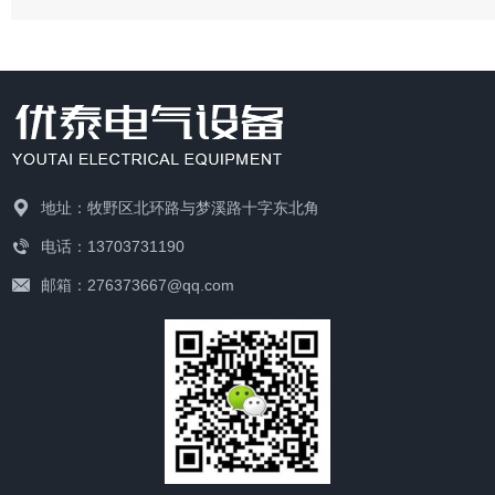
地址：牧野区北环路与梦溪路十字东北角
电话：13703731190
邮箱：276373667@qq.com