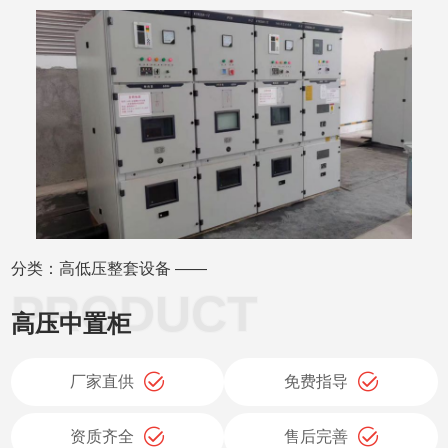
分类：高低压整套设备 ——
高压中置柜
厂家直供
免费指导
资质齐全
售后完善