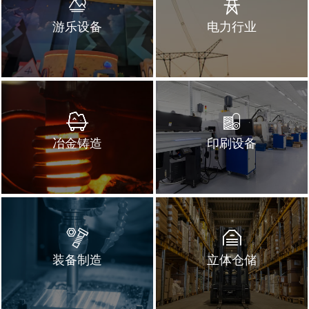
游乐设备
电力行业
冶金铸造
印刷设备
装备制造
立体仓储