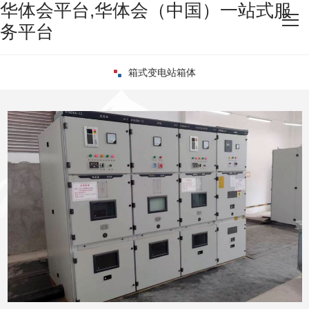
华体会平台,华体会（中国）一站式服
华体会平台,华体会（中国）一站式服务平台
务平台
关于我们
箱式变电站箱体
华体会平台,华体会（中国）一站式服务平台
新闻资讯
资质荣誉
发货现场
生产设备
客户案例
联系我们