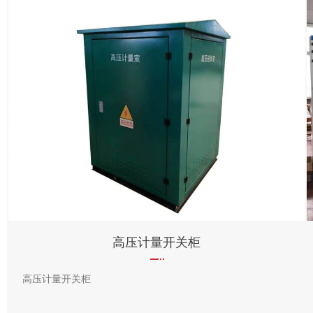
高压计量开关柜
高压计量开关柜