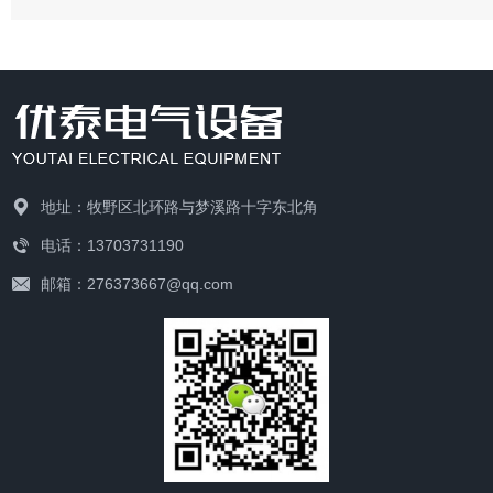
地址：牧野区北环路与梦溪路十字东北角
电话：13703731190
邮箱：276373667@qq.com