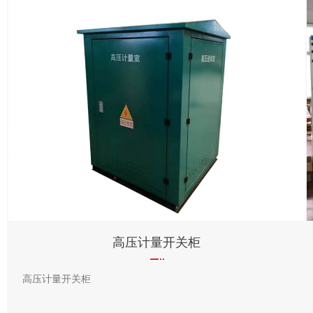
高压计量开关柜
高压计量开关柜