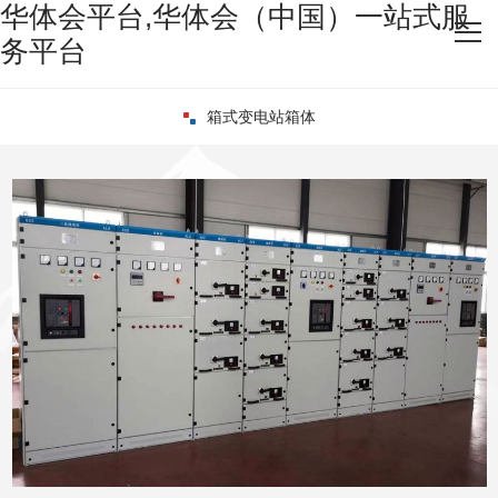
华体会平台,华体会（中国）一站式服
华体会平台,华体会（中国）一站式服务平台
务平台
关于我们
箱式变电站箱体
华体会平台,华体会（中国）一站式服务平台
新闻资讯
资质荣誉
发货现场
生产设备
客户案例
联系我们