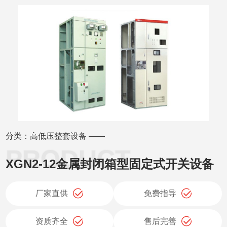
分类：高低压整套设备 ——
XGN2-12金属封闭箱型固定式开关设备
厂家直供
免费指导
资质齐全
售后完善