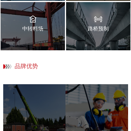
中转料场
路桥预制
品牌优势