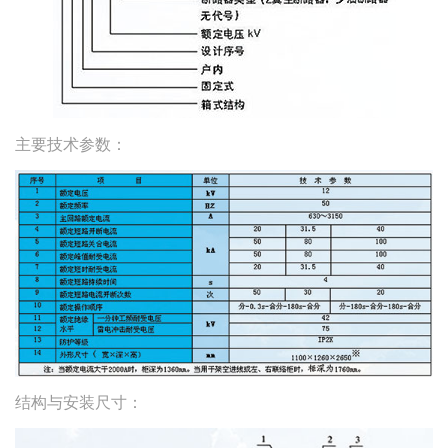
主要技术参数：
结构与安装尺寸：