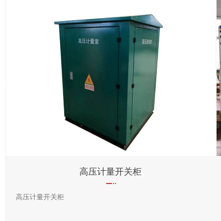
高压计量开关柜
高压计量开关柜