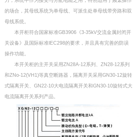
力，系统中作为接受与分配电能之用，特别适用于频繁操作
的场合，其母线系统为单母线、可派生处单母线带旁路和双
母线系统。
本开柜符合国家标准GB3906《3-35kV交流金属封闭开
关设备》及国际标准IEC298的要求，并且具有完善的防误
操作功能。
本开关柜的主开关采用ZN28A-12系列、ZN28-12系列
和ZNo-12(VH1)等真空断路器，隔离开关采用GN30-12旋转
式隔离开关、GN22-10大电流隔离开关和GN30-10旋转式大
电流隔离开关系列产品。